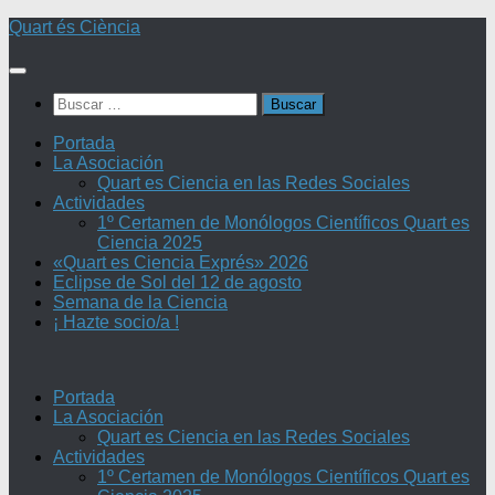
Saltar
Quart és Ciència
al
contenido
Buscar:
Portada
La Asociación
Quart es Ciencia en las Redes Sociales
Actividades
1º Certamen de Monólogos Científicos Quart es
Ciencia 2025
«Quart es Ciencia Exprés» 2026
Eclipse de Sol del 12 de agosto
Semana de la Ciencia
¡ Hazte socio/a !
Portada
La Asociación
Quart es Ciencia en las Redes Sociales
Actividades
1º Certamen de Monólogos Científicos Quart es